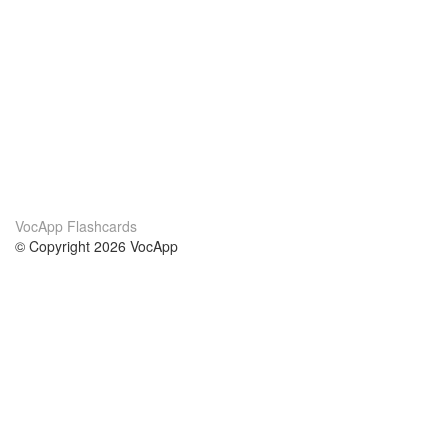
VocApp Flashcards
© Copyright 2026 VocApp
02-798 Mielczarskiego 8/58
Warsaw, Poland (EU)