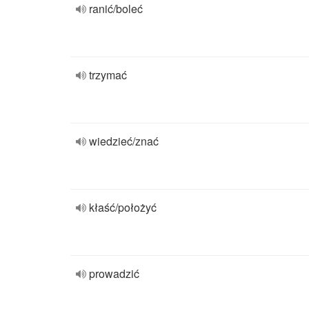
ranić/boleć
trzymać
wiedzieć/znać
kłaść/położyć
prowadzić