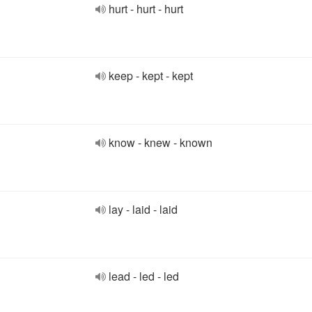
hurt - hurt - hurt
keep - kept - kept
know - knew - known
lay - laid - laid
lead - led - led