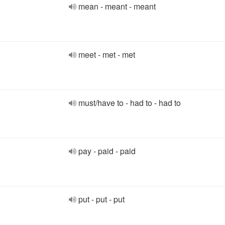
mean - meant - meant
meet - met - met
must/have to - had to - had to
pay - paid - paid
put - put - put