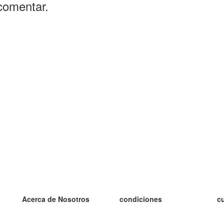
comentar.
Acerca de Nosotros
condiciones
c
nuestro equipo
100% Garantía
es
blog
política de privacidad
es