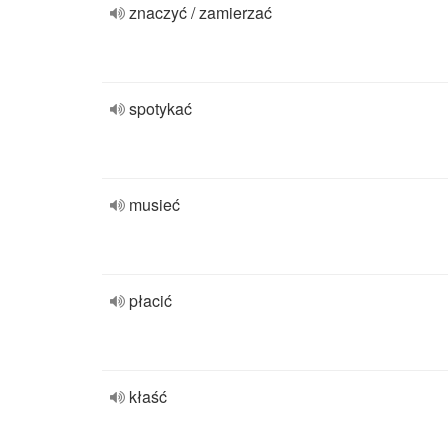
znaczyć / zamierzać
spotykać
musieć
płacić
kłaść