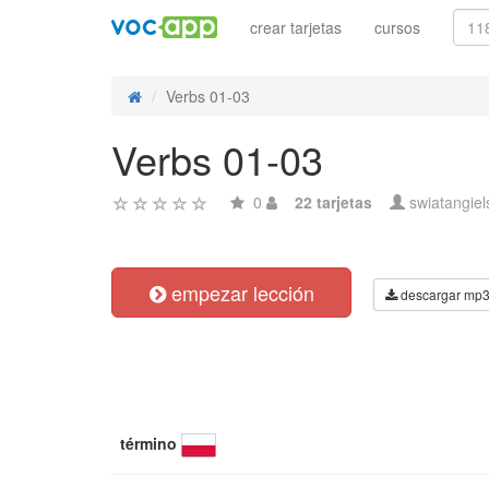
crear tarjetas
cursos
Verbs 01-03
Verbs 01-03
0
22 tarjetas
swiatangiel
empezar lección
descargar mp
término