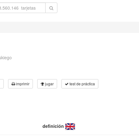
skiego
3
imprimir
jugar
test de práctica
definición