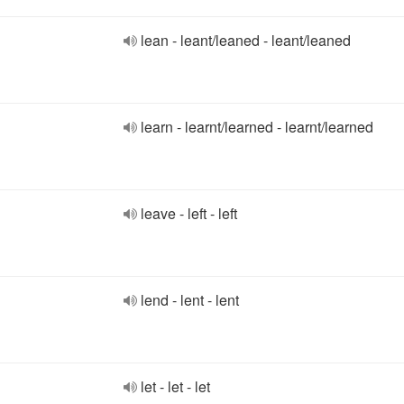
lean - leant/leaned - leant/leaned
learn - learnt/learned - learnt/learned
leave - left - left
lend - lent - lent
let - let - let