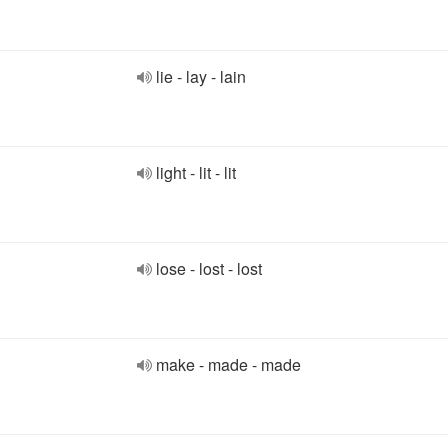
lie - lay - lain
light - lit - lit
lose - lost - lost
make - made - made