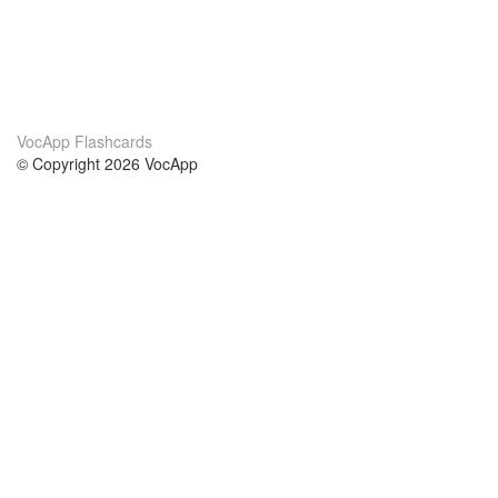
VocApp Flashcards
© Copyright 2026 VocApp
02-798 Mielczarskiego 8/58
Warsaw, Poland (EU)
Acerca de Nosotros
condiciones
nuestro equipo
100% Garantía
blog
política de privacidad