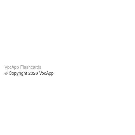
VocApp Flashcards
© Copyright 2026 VocApp
02-798 Mielczarskiego 8/58
Warsaw, Poland (EU)