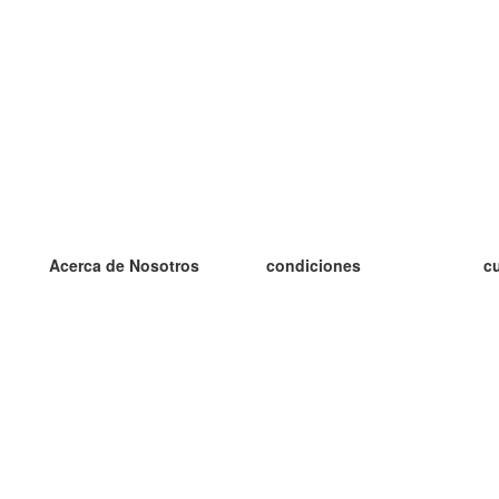
Acerca de Nosotros
condiciones
c
nuestro equipo
100% Garantía
es
blog
política de privacidad
es
prácticas Erasmus+
condiciones
es
prácticas a distancia
GDPR
es
es
Contacto
Más
es
contáctanos
tarjetas nuevas
algunos blogs
Ayuda
catálogo
Preguntas frecuentes