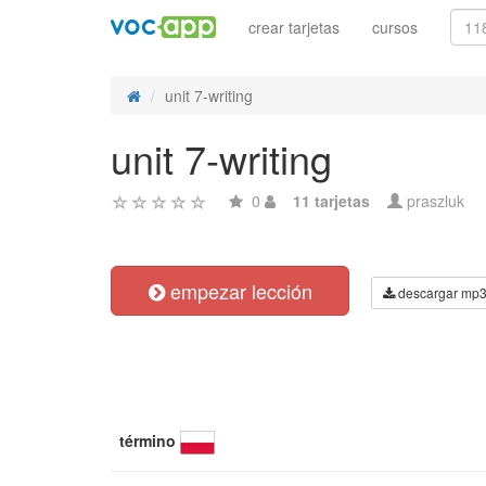
crear tarjetas
cursos
unit 7-writing
unit 7-writing
0
11 tarjetas
praszluk
empezar lección
descargar mp
término