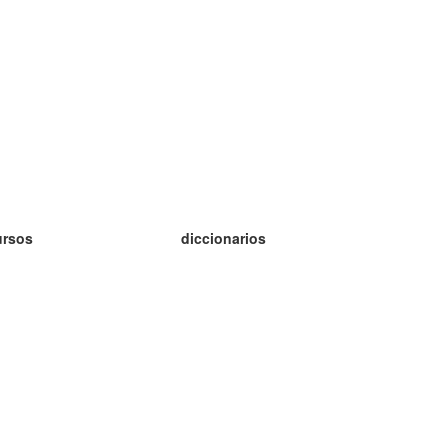
ursos
diccionarios
tudio inglés
tudio alemán
tudio francés
tudio ruso
tudio noruego
tudio sueco