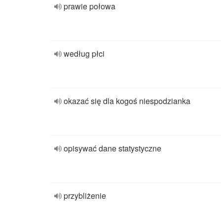
prawie połowa
według płci
okazać się dla kogoś niespodzianka
opisywać dane statystyczne
przybliżenie