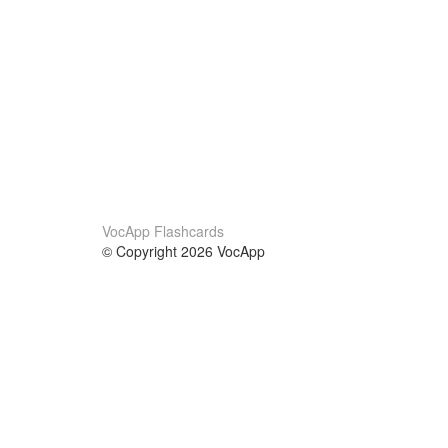
VocApp Flashcards
© Copyright 2026 VocApp
02-798 Mielczarskiego 8/58
Warsaw, Poland (EU)