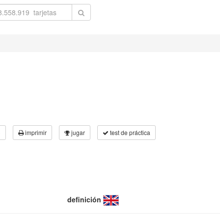
3
imprimir
jugar
test de práctica
definición