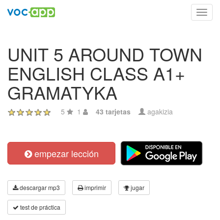
Toggl
navig
UNIT 5 AROUND TOWN
ENGLISH CLASS A1+
GRAMATYKA
5
1
43 tarjetas
agakizia
empezar lección
descargar mp3
imprimir
jugar
test de práctica