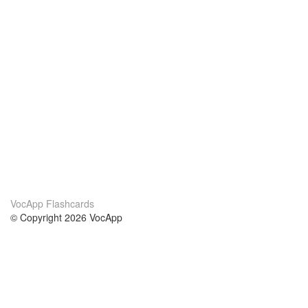
VocApp Flashcards
© Copyright 2026 VocApp
02-798 Mielczarskiego 8/58
Warsaw, Poland (EU)