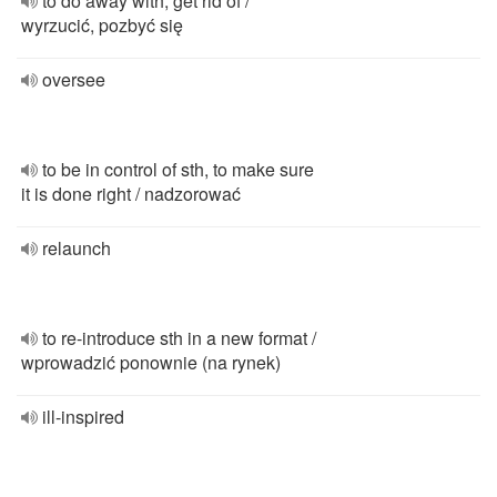
to do away with, get rid of /
wyrzucić, pozbyć się
oversee
to be in control of sth, to make sure
it is done right / nadzorować
relaunch
to re-introduce sth in a new format /
wprowadzić ponownie (na rynek)
ill-inspired