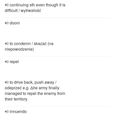
continuing sth even though it is
difficult / wytrwałość
doom
to condemn / skazać (na
niepowodzenie)
repel
to drive back, push away /
odeprzeć e.g. Δhe army finally
managed to repel the enemy from
their territory.
innuendo