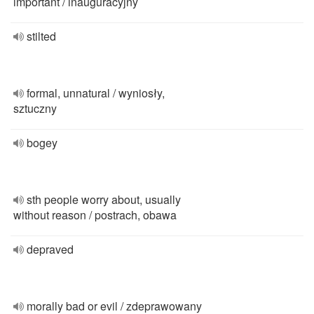
important / inauguracyjny
stilted
formal, unnatural / wyniosły,
sztuczny
bogey
sth people worry about, usually
without reason / postrach, obawa
depraved
morally bad or evil / zdeprawowany