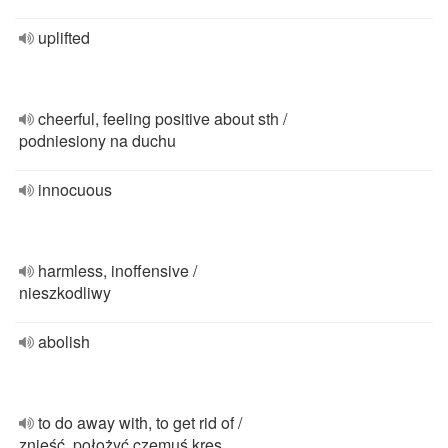
uplifted
cheerful, feeling positive about sth /
podniesiony na duchu
innocuous
harmless, inoffensive /
nieszkodliwy
abolish
to do away with, to get rid of /
znieść, położyć czemuś kres