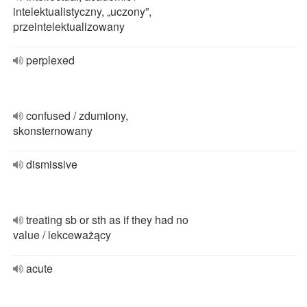
intelektualistyczny, „uczony”,
przeintelektualizowany
perplexed
confused / zdumiony,
skonsternowany
dismissive
treating sb or sth as if they had no
value / lekceważący
acute