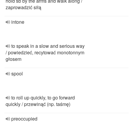
hold sb by the arms and walk along /
zaprowadzić siłą
intone
to speak in a slow and serious way
/ powiedzieć, recytować monotonnym
głosem
spool
to roll up quickly, to go forward
quickly / przewinąć (np. taśmę)
preoccupied