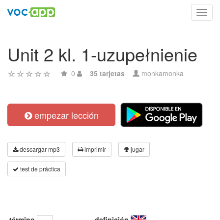
Toggl
navig
Unit 2 kl. 1-uzupełnienie
0
35 tarjetas
monkamonka
empezar lección
descargar mp3
imprimir
jugar
test de práctica
término
definición