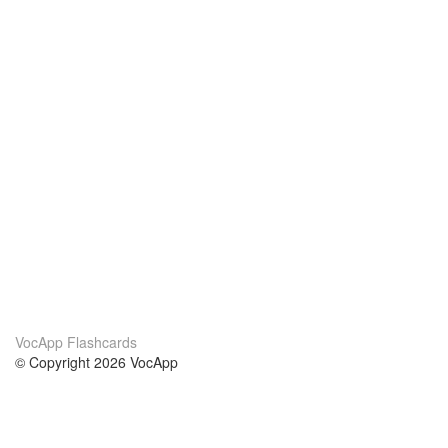
VocApp Flashcards
© Copyright 2026 VocApp
02-798 Mielczarskiego 8/58
Warsaw, Poland (EU)