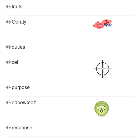
traits
Opłaty
duties
cel
purpose
odpowiedź
response