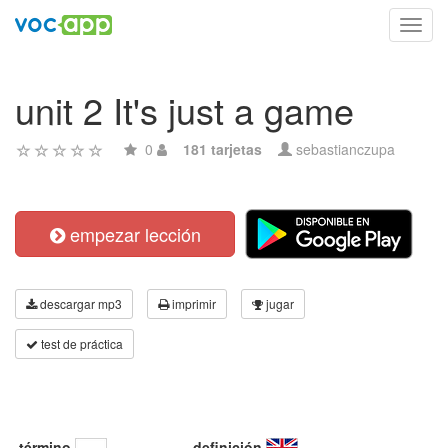
Toggl
navig
unit 2 It's just a game
0
181 tarjetas
sebastianczupa
empezar lección
descargar mp3
imprimir
jugar
test de práctica
término
definición