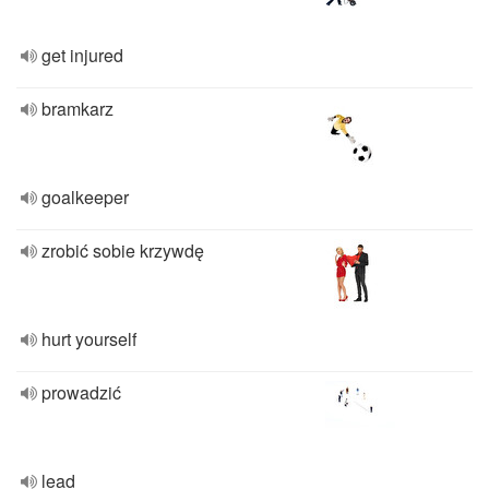
get injured
bramkarz
goalkeeper
zrobić sobie krzywdę
hurt yourself
prowadzić
lead