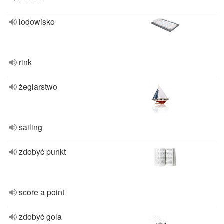
lodowisko
rink
żeglarstwo
sailing
zdobyć punkt
score a point
zdobyć gola