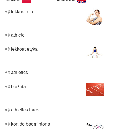
lekkoatleta
athlete
lekkoatletyka
athletics
bieżnia
athletics track
kort do badmintona