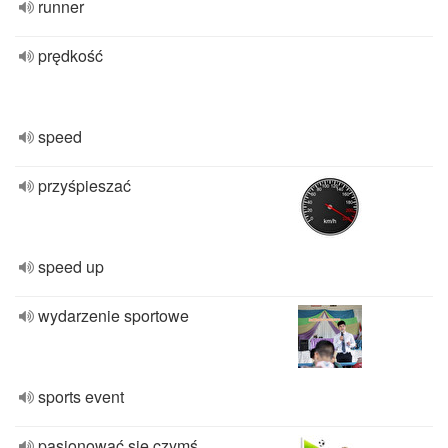
runner
prędkość
speed
przyśpieszać
speed up
wydarzenie sportowe
sports event
pasjonować się czymś