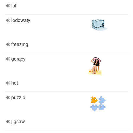
fall
lodowaty
freezing
gorący
hot
puzzle
jigsaw