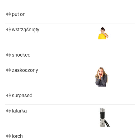
put on
wstrząśnięty
shocked
zaskoczony
surprised
latarka
torch