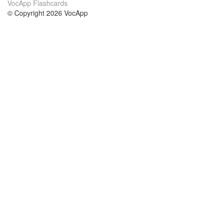
VocApp Flashcards
© Copyright 2026 VocApp
02-798 Mielczarskiego 8/58
Warsaw, Poland (EU)
Acerca de Nosotros
condiciones
nuestro equipo
100% Garantía
blog
política de privacidad
prácticas Erasmus+
condiciones
prácticas a distancia
GDPR
Contacto
cursos
contáctanos
estudio inglés
Ayuda
estudio alemán