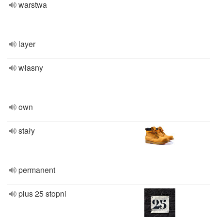
warstwa
layer
własny
own
stały
permanent
plus 25 stopni