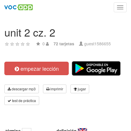
Toggl
navig
unit 2 cz. 2
0
72 tarjetas
guest1586655
empezar lección
descargar mp3
imprimir
jugar
test de práctica
término
definición