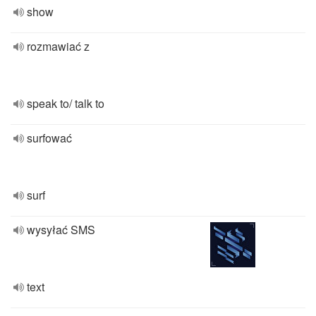
show
rozmawiać z
speak to/ talk to
surfować
surf
wysyłać SMS
text