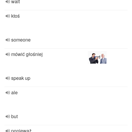
wait
ktoś
someone
mówić głośniej
speak up
ale
but
ponieważ