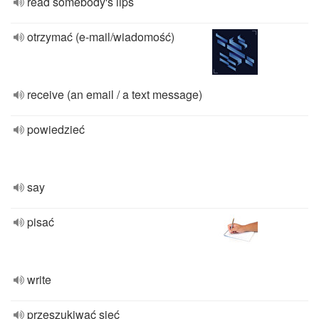
read somebody's lips
otrzymać (e-mail/wiadomość)
receive (an email / a text message)
powiedzieć
say
pisać
write
przeszukiwać sieć