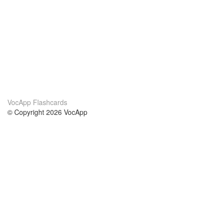
VocApp Flashcards
© Copyright 2026 VocApp
02-798 Mielczarskiego 8/58
Warsaw, Poland (EU)