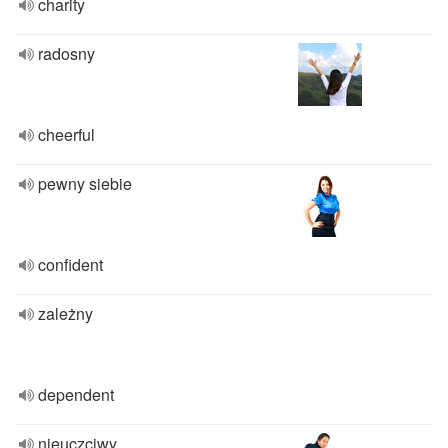
charity
radosny
cheerful
pewny siebie
confident
zależny
dependent
nieuczciwy