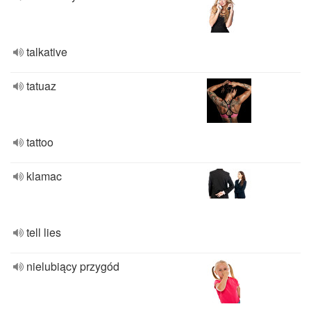
talkative
tatuaz
tattoo
klamac
tell lies
nielubiący przygód