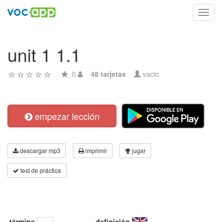
Toggl
navig
unit 1 1.1
0
48 tarjetas
vacio
empezar lección
descargar mp3
imprimir
jugar
test de práctica
término
definición