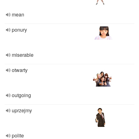
mean
ponury
miserable
otwarty
outgoing
uprzejmy
polite