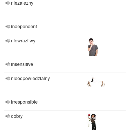
niezalezny
independent
niewrazliwy
insensitive
nieodpowiedzialny
irresponsible
dobry