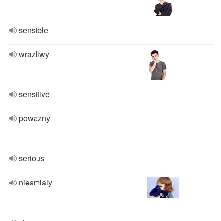
sensible
wrazliwy
sensitive
powazny
serious
niesmialy