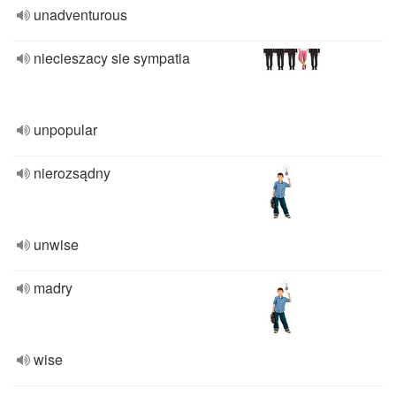
unadventurous
niecieszacy sie sympatia
unpopular
nierozsądny
unwise
madry
wise