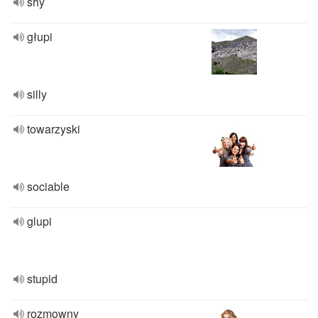
shy
głupi
silly
towarzyski
sociable
glupi
stupid
rozmowny