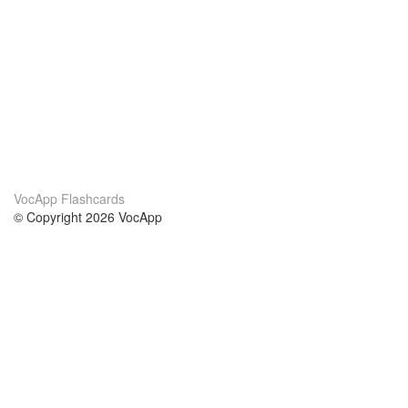
VocApp Flashcards
© Copyright 2026 VocApp
02-798 Mielczarskiego 8/58
Warsaw, Poland (EU)