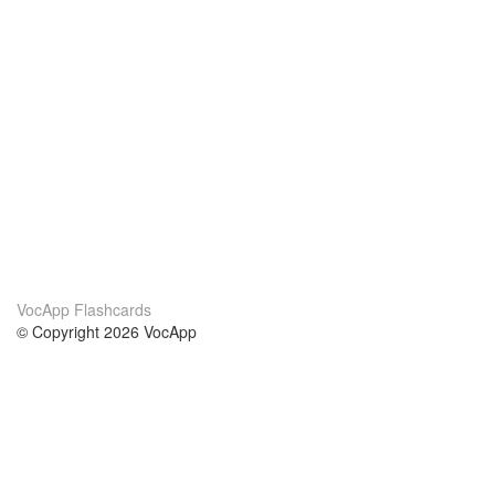
VocApp Flashcards
© Copyright 2026 VocApp
02-798 Mielczarskiego 8/58
Warsaw, Poland (EU)