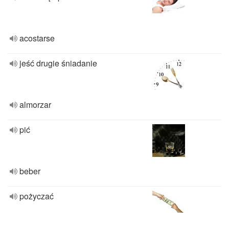
acostarse
jeść drugie śniadanie
almorzar
pić
beber
pożyczać