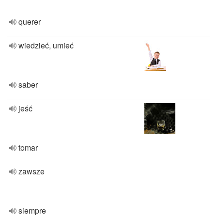
querer
wiedzieć, umieć
saber
jeść
tomar
zawsze
siempre