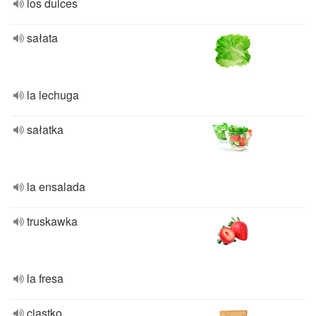
los dulces
sałata
la lechuga
sałatka
la ensalada
truskawka
la fresa
ciastko