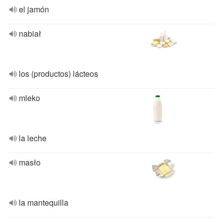
el jamón
nabiał
los (productos) lácteos
mleko
la leche
masło
la mantequilla