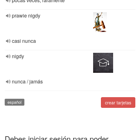
pocas veces, raramente
prawie nigdy
casi nunca
nigdy
nunca / jamás
español
crear tarjetas
Debes iniciar sesión para poder