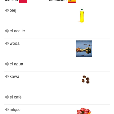
olej
el aceite
woda
el agua
kawa
el café
mięso