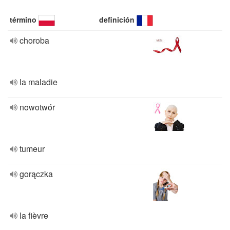
término
definición
choroba
la maladie
nowotwór
tumeur
gorączka
la fièvre