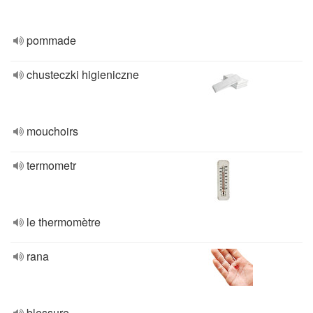
pommade
chusteczki higieniczne
mouchoirs
termometr
le thermomètre
rana
blessure