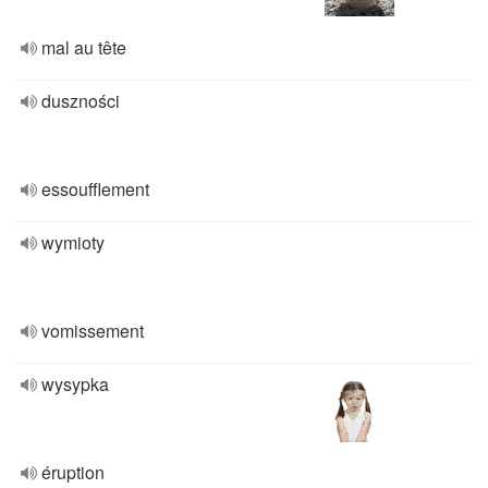
mal au tête
duszności
essoufflement
wymioty
vomissement
wysypka
éruption