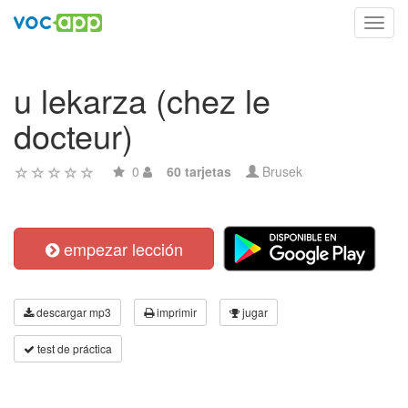
Toggl
navig
u lekarza (chez le
docteur)
0
60 tarjetas
Brusek
empezar lección
descargar mp3
imprimir
jugar
test de práctica