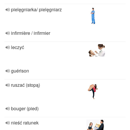
pielęgniarka/ pielęgniarz
infirmière / infirmier
leczyć
guérison
ruszać (stopą)
bouger (pied)
nieść ratunek