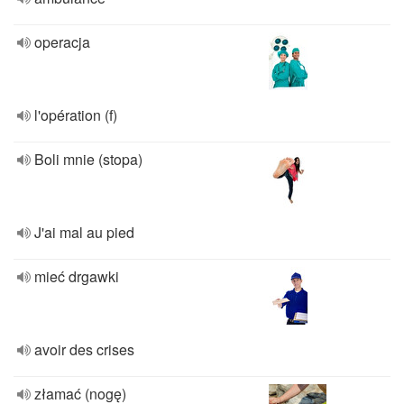
operacja
l'opération (f)
Boli mnie (stopa)
J'ai mal au pied
mieć drgawki
avoir des crises
złamać (nogę)