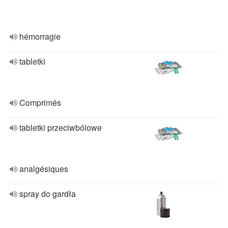
hémorragie
tabletki
Comprimés
tabletki przeciwbólowe
analgésiques
spray do gardła