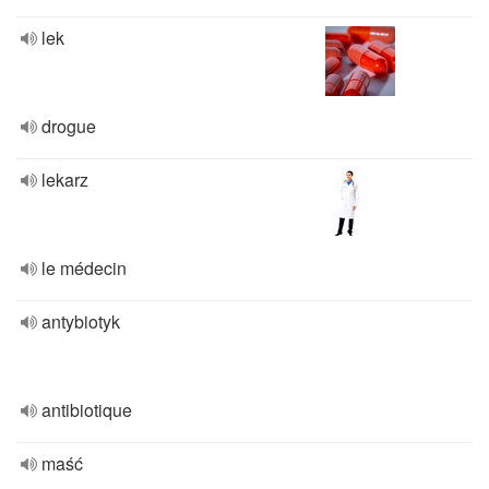
lek
drogue
lekarz
le médecin
antybiotyk
antibiotique
maść