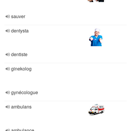
sauver
dentysta
dentiste
ginekolog
gynécologue
ambulans
ambulance