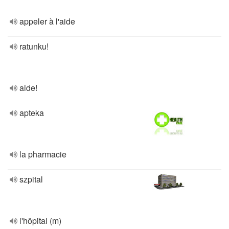
appeler à l'aide
ratunku!
aide!
apteka
la pharmacie
szpital
l'hôpital (m)