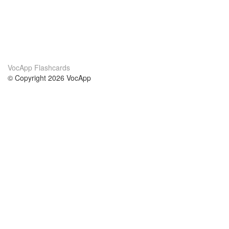
VocApp Flashcards
© Copyright 2026 VocApp
02-798 Mielczarskiego 8/58
Warsaw, Poland (EU)
Acerca de Nosotros
condiciones
nuestro equipo
100% Garantía
blog
política de privacidad