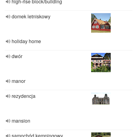
high-rise block/building
domek letniskowy
holiday home
dwór
manor
rezydencja
mansion
samochód kempingowy