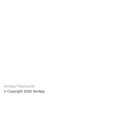
VocApp Flashcards
© Copyright 2026 VocApp
02-798 Mielczarskiego 8/58
Warsaw, Poland (EU)