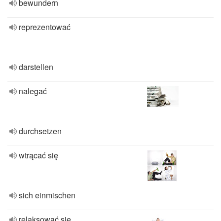
bewundern
reprezentować
darstellen
nalegać
durchsetzen
wtrącać się
sich einmischen
relaksować się