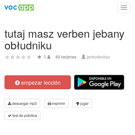
Toggl
navig
tutaj masz verben jebany
obłudniku
0
40 tarjetas
jankoskoksu
empezar lección
descargar mp3
imprimir
jugar
test de práctica