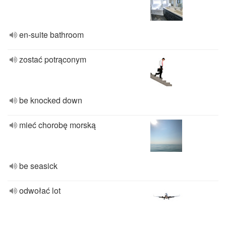
en-suite bathroom
zostać potrąconym
be knocked down
mieć chorobę morską
be seasick
odwołać lot