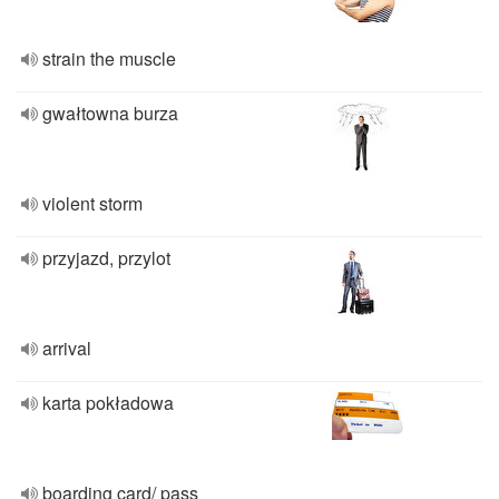
strain the muscle
gwałtowna burza
violent storm
przyjazd, przylot
arrival
karta pokładowa
boarding card/ pass