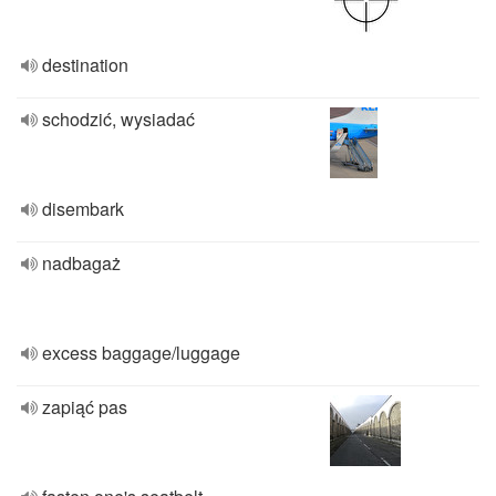
destination
schodzić, wysiadać
disembark
nadbagaż
excess baggage/luggage
zapiąć pas