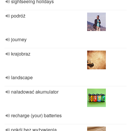
sightseeing holidays
podróż
journey
krajobraz
landscape
naładować akumulator
recharge (your) batteries
pokój bez wyżywienia