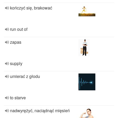
kończyć się, brakować
run out of
zapas
supply
umierać z głodu
to starve
nadwyrężyć, naciądnąć mięsień