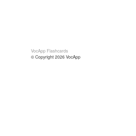
VocApp Flashcards
© Copyright 2026 VocApp
02-798 Mielczarskiego 8/58
Warsaw, Poland (EU)