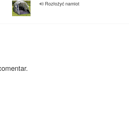
Rozłożyć namiot
comentar.