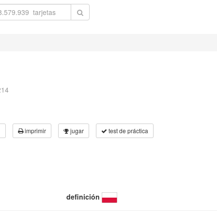
214
3
imprimir
jugar
test de práctica
definición