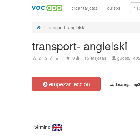
crear tarjetas
cursos
transport- angielski
transport- angielski
0
15 tarjetas
guest2448
empezar lección
descargar mp
término