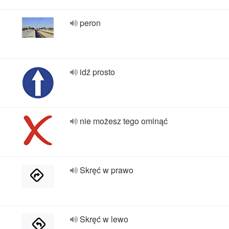
peron
idź prosto
nie możesz tego ominąć
Skręć w prawo
Skręć w lewo