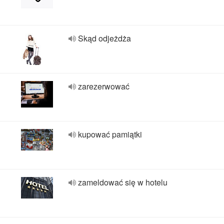
Skąd odjeżdża
zarezerwować
kupować pamiątki
zameldować się w hotelu