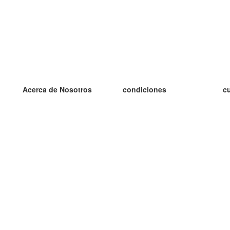
Acerca de Nosotros
condiciones
c
nuestro equipo
100% Garantía
es
blog
política de privacidad
es
prácticas Erasmus+
condiciones
es
prácticas a distancia
GDPR
es
es
Contacto
Más
es
contáctanos
tarjetas nuevas
algunos blogs
Ayuda
catálogo
Preguntas frecuentes