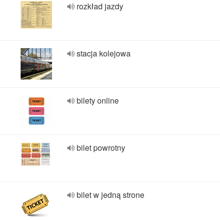
rozkład jazdy
stacja kolejowa
bilety online
bilet powrotny
bilet w jedną strone