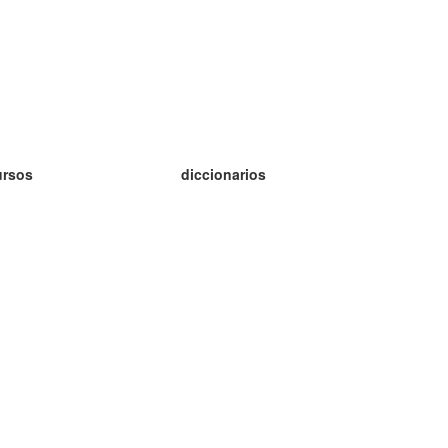
ursos
diccionarios
tudio inglés
tudio alemán
tudio francés
tudio ruso
tudio noruego
tudio sueco