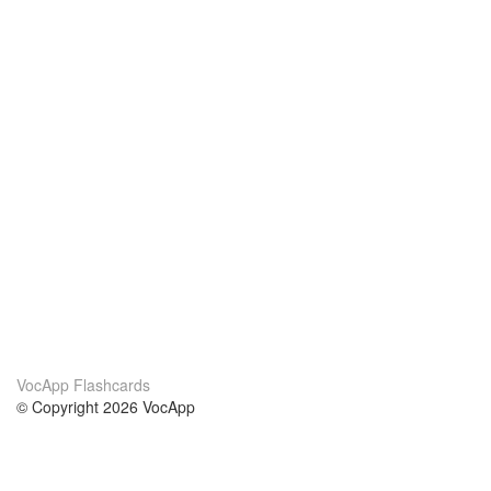
VocApp Flashcards
© Copyright 2026 VocApp
02-798 Mielczarskiego 8/58
Warsaw, Poland (EU)