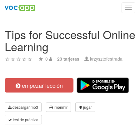
Toggl
navig
Tips for Successful Online
Learning
0
23 tarjetas
krzysztofestrada
empezar lección
descargar mp3
imprimir
jugar
test de práctica