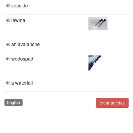
seaside
lawina
an avalanche
wodospad
a waterfall
English
crear tarjetas