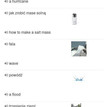
a hurricane
jak zrobić mase solną
how to make a salt mass
fala
wave
powódź
a flood
trzęsienie ziemi