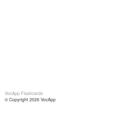
VocApp Flashcards
© Copyright 2026 VocApp
02-798 Mielczarskiego 8/58
Warsaw, Poland (EU)