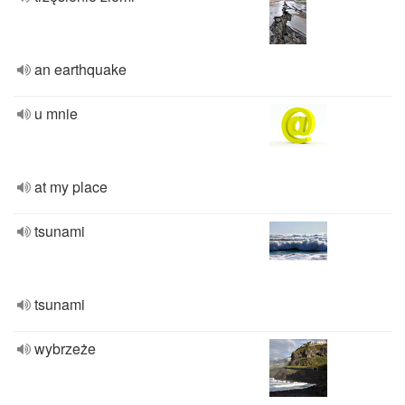
an earthquake
u mnie
at my place
tsunami
tsunami
wybrzeże