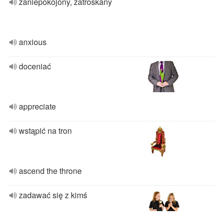
zaniepokojony, zatroskany
anxious
doceniać
appreciate
wstąpić na tron
ascend the throne
zadawać się z kimś