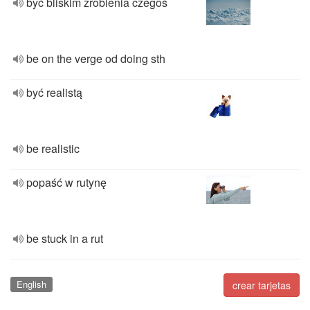
być bliskim zrobienia czegoś
be on the verge od doing sth
być realistą
be realistic
popaść w rutynę
be stuck in a rut
English
crear tarjetas