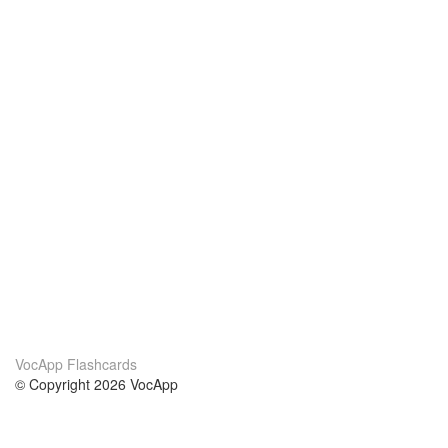
VocApp Flashcards
© Copyright 2026 VocApp
02-798 Mielczarskiego 8/58
Warsaw, Poland (EU)