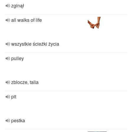
zginął
all walks of life
wszystkie ścieżki życia
pulley
zblocze, talia
pit
pestka