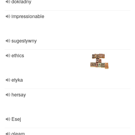
dokładny
impressionable
sugestywny
ethics
etyka
hersay
Esej
gleam