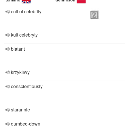
cult of celebrity
kult celebryty
blatant
krzykliwy
conscientiously
starannie
dumbed-down