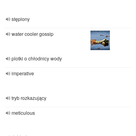
stępiony
water cooler gossip
plotki o chłodnicy wody
imperative
tryb rozkazujący
meticulous