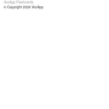
VocApp Flashcards
© Copyright 2026 VocApp
02-798 Mielczarskiego 8/58
Warsaw, Poland (EU)
Acerca de Nosotros
condiciones
nuestro equipo
100% Garantía
blog
política de privacidad
prácticas Erasmus+
condiciones
prácticas a distancia
GDPR
Contacto
cursos
contáctanos
estudio inglés
Ayuda
estudio alemán