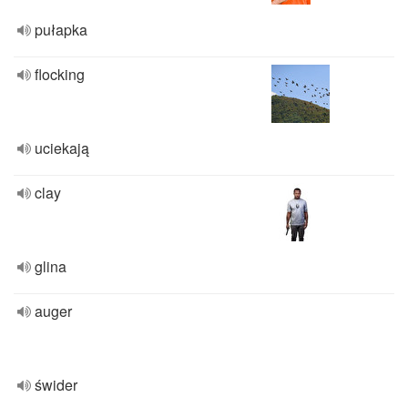
pułapka
flocking
uciekają
clay
glina
auger
świder