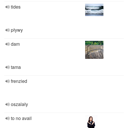
tides
pływy
dam
tama
frenzied
oszalały
to no avail