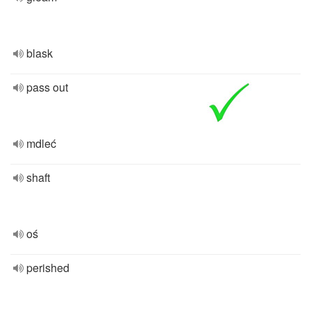
blask
pass out
mdleć
shaft
oś
perished