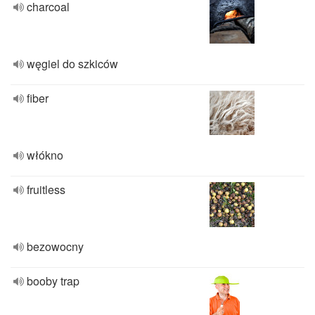
charcoal
węgiel do szkiców
fiber
włókno
fruitless
bezowocny
booby trap