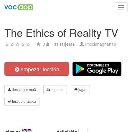
Toggl
navig
The Ethics of Reality TV
0
31 tarjetas
rmcclenaghan16
empezar lección
descargar mp3
imprimir
jugar
test de práctica
término
definición