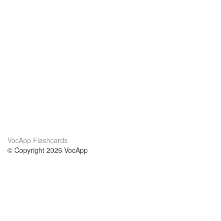
VocApp Flashcards
© Copyright 2026 VocApp
02-798 Mielczarskiego 8/58
Warsaw, Poland (EU)