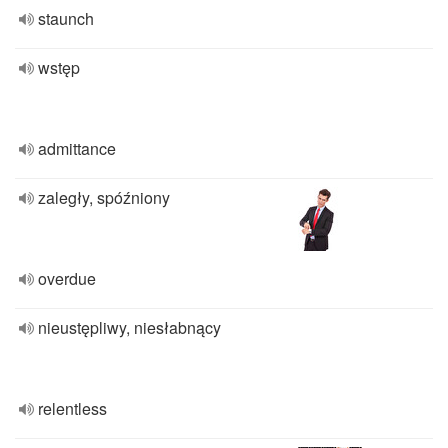
staunch
wstęp
admittance
zaległy, spóźniony
overdue
nieustępliwy, niesłabnący
relentless