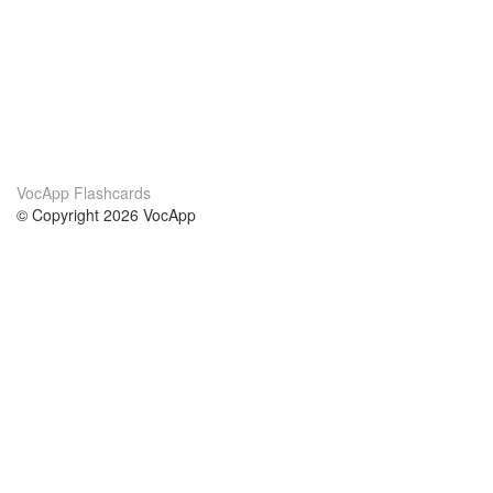
VocApp Flashcards
© Copyright 2026 VocApp
02-798 Mielczarskiego 8/58
Warsaw, Poland (EU)
Acerca de Nosotros
condiciones