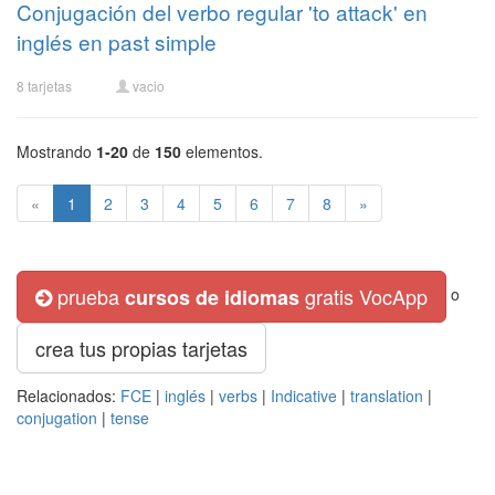
Conjugación del verbo regular 'to attack' en
inglés en past simple
8 tarjetas
vacio
Mostrando
1-20
de
150
elementos.
«
1
2
3
4
5
6
7
8
»
prueba
gratis VocApp
cursos de idiomas
o
crea tus propias tarjetas
Relacionados:
FCE
|
inglés
|
verbs
|
Indicative
|
translation
|
conjugation
|
tense