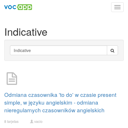
Toggl
navig
Indicative
Odmiana czasownika 'to do' w czasie present
simple, w języku angielskim - odmiana
nieregularnych czasowników angielskich
8 tarjetas
vacio