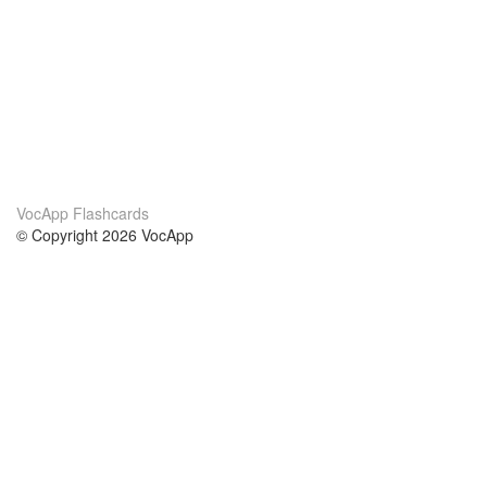
VocApp Flashcards
© Copyright 2026 VocApp
02-798 Mielczarskiego 8/58
Warsaw, Poland (EU)