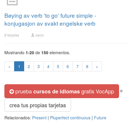
Bøying av verb 'to go' future simple -
konjugasjon av svakt engelske verb
8 tarjetas
vacio
Mostrando
1-20
de
150
elementos.
«
1
2
3
4
5
6
7
8
»
prueba
gratis VocApp
cursos de idiomas
o
crea tus propias tarjetas
Relacionados:
Present
|
Pluperfect continuous
|
Future