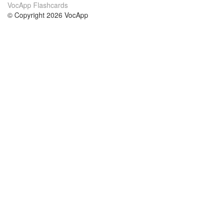
VocApp Flashcards
© Copyright 2026 VocApp
02-798 Mielczarskiego 8/58
Warsaw, Poland (EU)
Acerca de Nosotros
condiciones
nuestro equipo
100% Garantía
blog
política de privacidad
prácticas Erasmus+
condiciones
prácticas a distancia
GDPR
Contacto
cursos
contáctanos
estudio inglés
Ayuda
estudio alemán