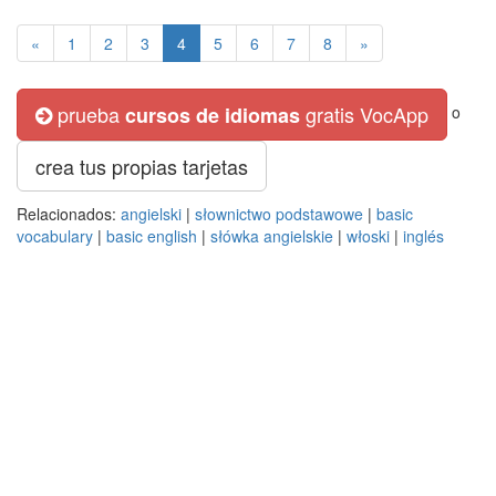
«
1
2
3
4
5
6
7
8
»
prueba
gratis VocApp
cursos de idiomas
o
crea tus propias tarjetas
Relacionados:
angielski
|
słownictwo podstawowe
|
basic
vocabulary
|
basic english
|
słówka angielskie
|
włoski
|
inglés