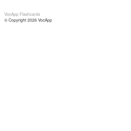
VocApp Flashcards
© Copyright 2026 VocApp
02-798 Mielczarskiego 8/58
Warsaw, Poland (EU)
Acerca de Nosotros
condiciones
nuestro equipo
100% Garantía
blog
política de privacidad
prácticas Erasmus+
condiciones
prácticas a distancia
GDPR
Contacto
cursos