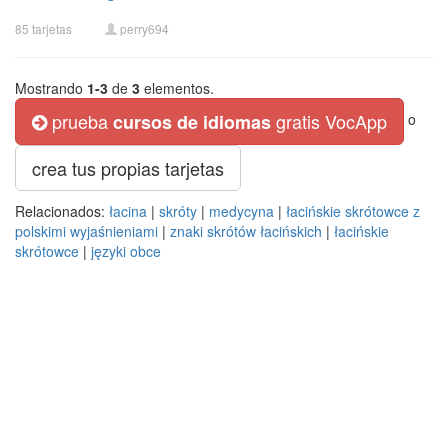
85 tarjetas
perry694
Mostrando
1-3
de
3
elementos.
prueba
gratis VocApp
cursos de idiomas
o
crea tus propias tarjetas
Relacionados:
łacina
|
skróty
|
medycyna
|
łacińskie skrótowce z
polskimi wyjaśnieniami
|
znaki skrótów łacińskich
|
łacińskie
skrótowce
|
języki obce