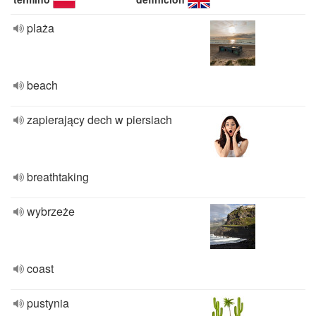
plaża
beach
zapierający dech w piersiach
breathtaking
wybrzeże
coast
pustynia