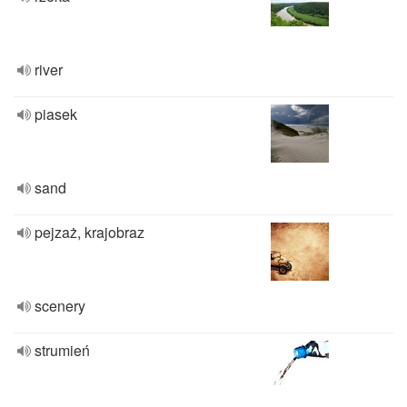
river
piasek
sand
pejzaż, krajobraz
scenery
strumień