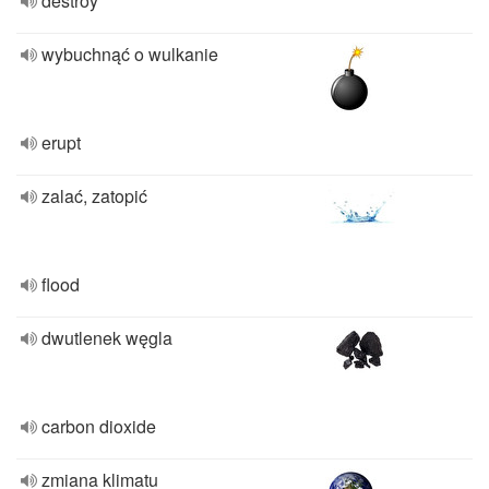
destroy
wybuchnąć o wulkanie
erupt
zalać, zatopić
flood
dwutlenek węgla
carbon dioxide
zmiana klimatu