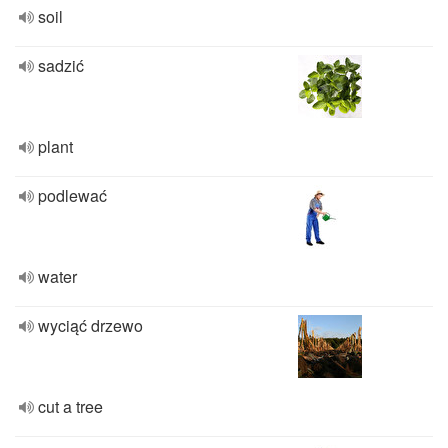
soil
sadzić
plant
podlewać
water
wyciąć drzewo
cut a tree