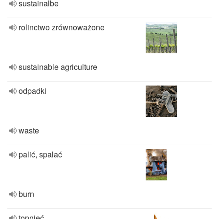
sustainalbe
rolinctwo zrównoważone
sustainable agriculture
odpadki
waste
palić, spalać
burn
topnieć