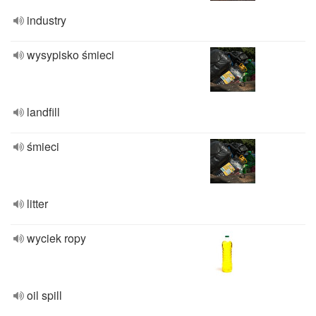
industry
wysypisko śmieci
landfill
śmieci
litter
wyciek ropy
oil spill