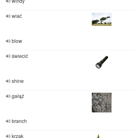
windy
wiać
blow
świecić
shine
gałąź
branch
krzak