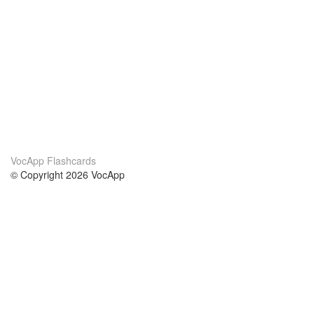
VocApp Flashcards
© Copyright 2026 VocApp
02-798 Mielczarskiego 8/58
Warsaw, Poland (EU)