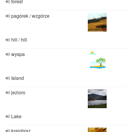
forest
pagórek / wzgórze
hill / hill
wyspa
Island
jezioro
Lake
krajobraz