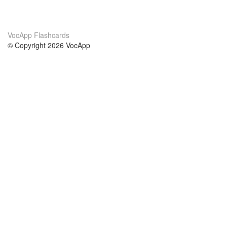
VocApp Flashcards
© Copyright 2026 VocApp
02-798 Mielczarskiego 8/58
Warsaw, Poland (EU)
Acerca de Nosotros
condiciones
nuestro equipo
100% Garantía
blog
política de privacidad
prácticas Erasmus+
condiciones
prácticas a distancia
GDPR
Contacto