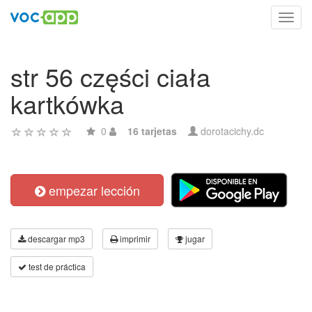
Toggl
navig
str 56 części ciała
kartkówka
0
16 tarjetas
dorotacichy.dc
empezar lección
descargar mp3
imprimir
jugar
test de práctica