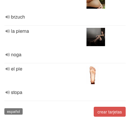
brzuch
la pierna
noga
el pie
stopa
español
crear tarjetas