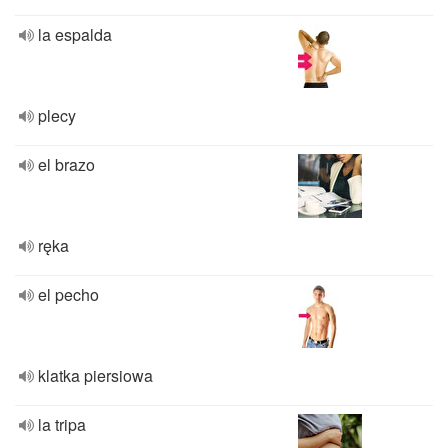
la espalda
plecy
el brazo
ręka
el pecho
klatka piersiowa
la tripa