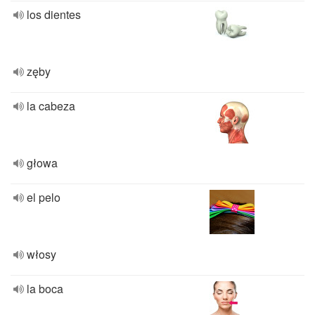
los dientes
zęby
la cabeza
głowa
el pelo
włosy
la boca