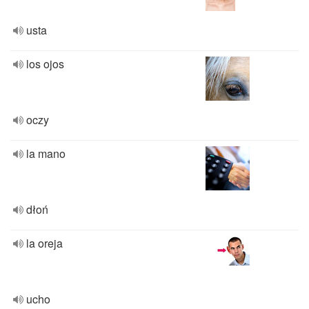
usta
los ojos
oczy
la mano
dłoń
la oreja
ucho