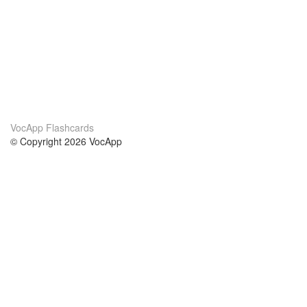
VocApp Flashcards
© Copyright 2026 VocApp
02-798 Mielczarskiego 8/58
Warsaw, Poland (EU)
Acerca de Nosotros
condiciones