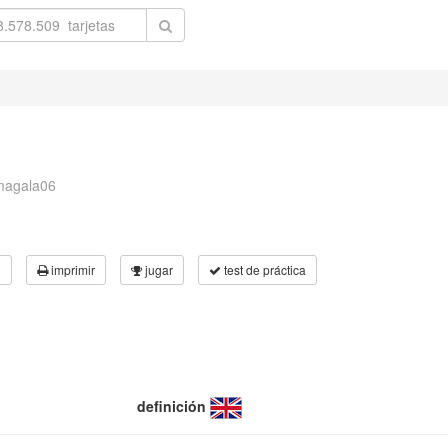
magala06
3
imprimir
jugar
test de práctica
definición