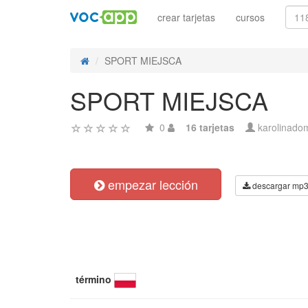
crear tarjetas
cursos
SPORT MIEJSCA
SPORT MIEJSCA
0
16 tarjetas
karolinado
empezar lección
descargar mp
término