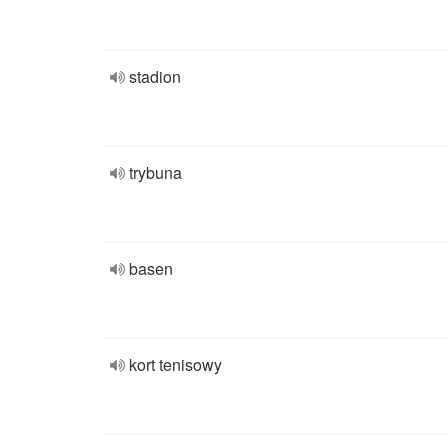
stadion
trybuna
basen
kort tenisowy