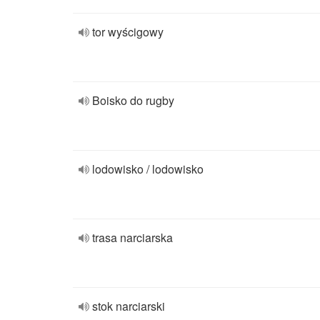
tor wyścigowy
Boisko do rugby
lodowisko / lodowisko
trasa narciarska
stok narciarski