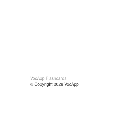
VocApp Flashcards
© Copyright 2026 VocApp
02-798 Mielczarskiego 8/58
Warsaw, Poland (EU)