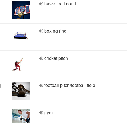
basketball court
boxing ring
cricket pitch
j
football pitch/football field
gym