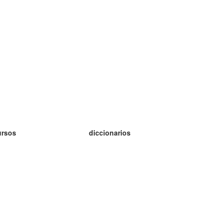
ursos
diccionarios
tudio inglés
tudio alemán
tudio francés
tudio ruso
tudio noruego
tudio sueco