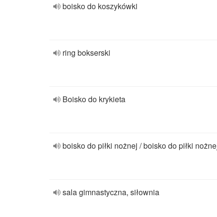
boisko do koszykówki
ring bokserski
Boisko do krykieta
boisko do piłki nożnej / boisko do piłki nożne
sala gimnastyczna, siłownia