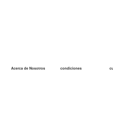
Acerca de Nosotros
condiciones
c
nuestro equipo
100% Garantía
es
blog
política de privacidad
es
prácticas Erasmus+
condiciones
es
prácticas a distancia
GDPR
es
es
Contacto
Más
es
contáctanos
tarjetas nuevas
algunos blogs
Ayuda