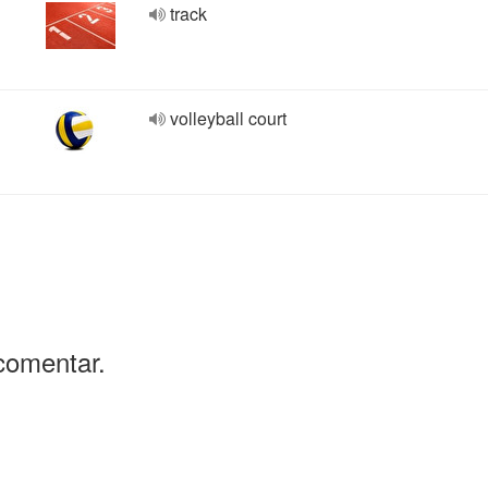
track
volleyball court
comentar.