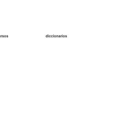
ursos
diccionarios
tudio inglés
tudio alemán
tudio francés
tudio ruso
tudio noruego
tudio sueco
h Programu Operacyjnego Inteligentny