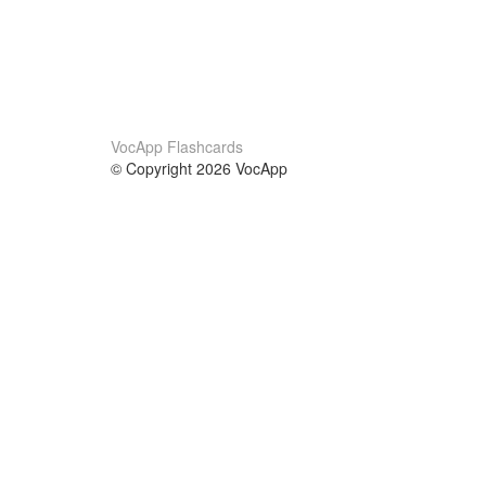
VocApp Flashcards
© Copyright 2026 VocApp
02-798 Mielczarskiego 8/58
Warsaw, Poland (EU)