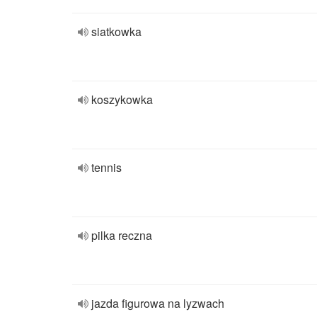
siatkowka
koszykowka
tennis
pilka reczna
jazda figurowa na lyzwach