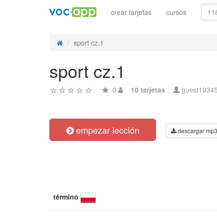
crear tarjetas
cursos
sport cz.1
sport cz.1
0
10 tarjetas
guest1934
empezar lección
descargar mp
término