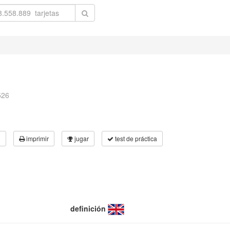
526
3
imprimir
jugar
test de práctica
definición