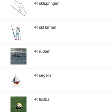
skispringen
ski farhen
rudern
segeln
fuBball