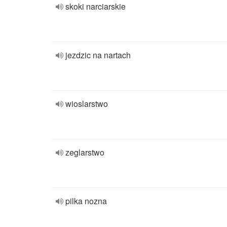
skoki narciarskie
jezdzic na nartach
wioslarstwo
zeglarstwo
pilka nozna