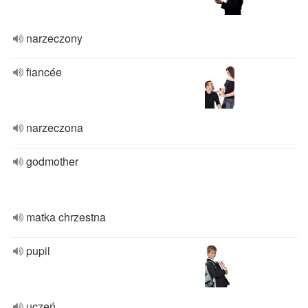
narzeczony
fiancée
narzeczona
godmother
matka chrzestna
pupil
uczeń