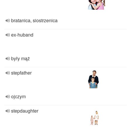
bratanica, siostrzenica
ex-huband
były mąż
stepfather
ojczym
stepdaughter