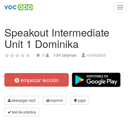
Toggl
navig
Speakout Intermediate
Unit 1 Dominika
0
134 tarjetas
minikado9
empezar lección
descargar mp3
imprimir
jugar
test de práctica