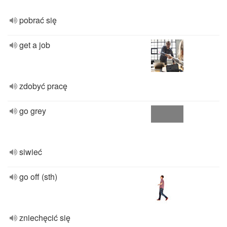
pobrać się
get a job
zdobyć pracę
go grey
siwieć
go off (sth)
zniechęcić się