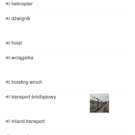
helicopter
dźwignik
hoist
wciągarka
hoisting winch
transport śródlądowy
inland transport