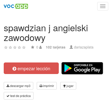
Toggl
navig
spawdzian j angielski
zawodowy
0
102 tarjetas
dariazaplata
empezar lección
descargar mp3
imprimir
jugar
test de práctica