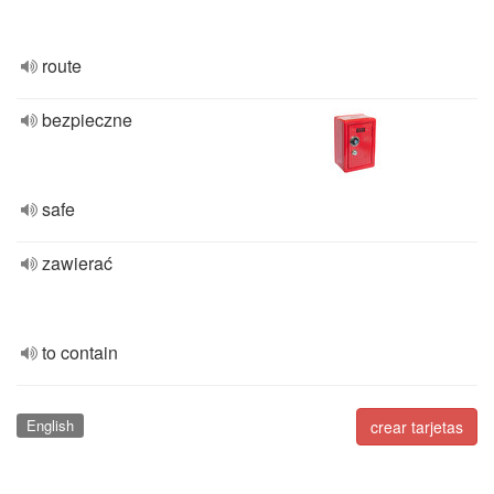
route
bezpieczne
safe
zawierać
to contain
English
crear tarjetas