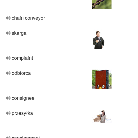
chain conveyor
skarga
complaint
odbiorca
consignee
przesyłka
consignment