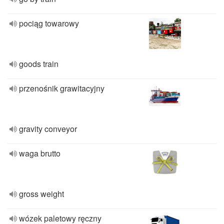
pociąg towarowy
goods train
przenośnik grawitacyjny
gravity conveyor
waga brutto
gross weight
wózek paletowy ręczny