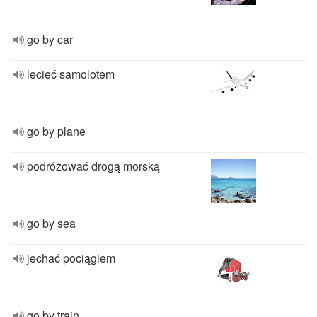
go by car
lecieć samolotem
go by plane
podróżować drogą morską
go by sea
jechać pociągiem
go by train