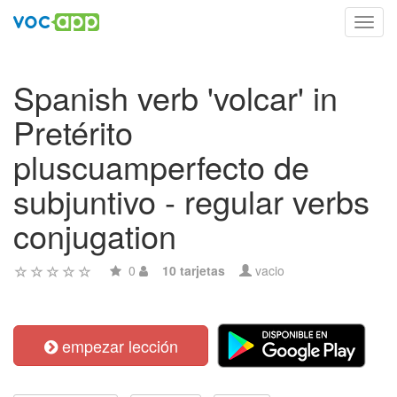
Toggl
navig
Spanish verb 'volcar' in
Pretérito
pluscuamperfecto de
subjuntivo - regular verbs
conjugation
0
10 tarjetas
vacio
empezar lección