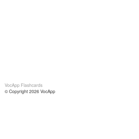
VocApp Flashcards
© Copyright 2026 VocApp
02-798 Mielczarskiego 8/58
Warsaw, Poland (EU)