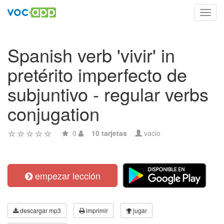
Toggl
navig
Spanish verb 'vivir' in
pretérito imperfecto de
subjuntivo - regular verbs
conjugation
0
10 tarjetas
vacio
empezar lección
descargar mp3
imprimir
jugar