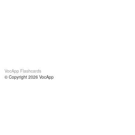
VocApp Flashcards
© Copyright 2026 VocApp
02-798 Mielczarskiego 8/58
Warsaw, Poland (EU)