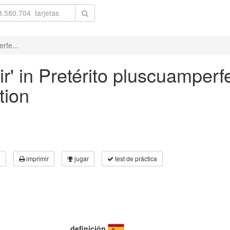
rfe...
r' in Pretérito pluscuamperfe
tion
3
imprimir
jugar
test de práctica
definición