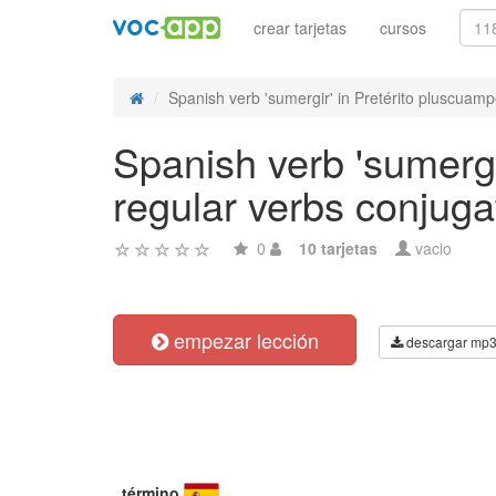
crear tarjetas
cursos
Spanish verb 'sumergir' in Pretérito pluscuampe
Spanish verb 'sumergi
regular verbs conjuga
0
10 tarjetas
vacio
empezar lección
descargar mp
término