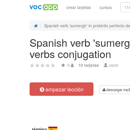
crear tarjetas
cursos
Spanish verb 'sumergir' in pretérito perfecto de 
Spanish verb 'sumergir
verbs conjugation
0
10 tarjetas
vacio
empezar lección
descargar mp
término