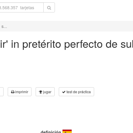
s...
' in pretérito perfecto de su
3
imprimir
jugar
test de práctica
definición