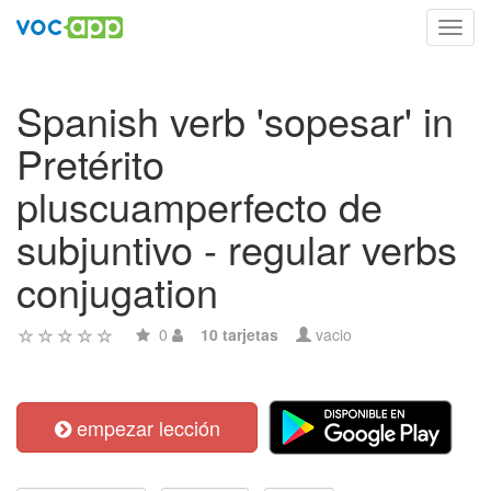
Toggl
navig
Spanish verb 'sopesar' in
Pretérito
pluscuamperfecto de
subjuntivo - regular verbs
conjugation
0
10 tarjetas
vacio
empezar lección