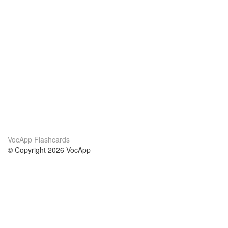
VocApp Flashcards
© Copyright 2026 VocApp
02-798 Mielczarskiego 8/58
Warsaw, Poland (EU)