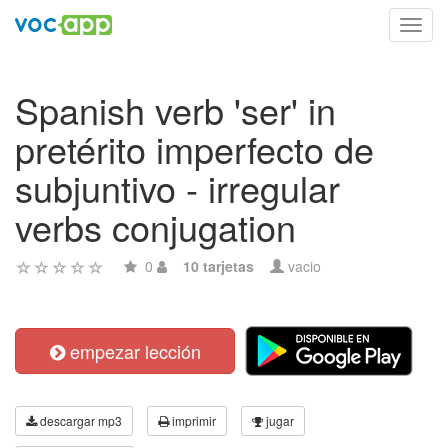
Toggl
navig
Spanish verb 'ser' in
pretérito imperfecto de
subjuntivo - irregular
verbs conjugation
0
10 tarjetas
vacio
empezar lección
descargar mp3
imprimir
jugar