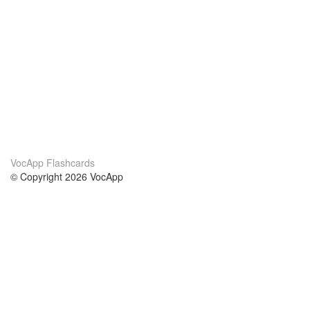
VocApp Flashcards
© Copyright 2026 VocApp
02-798 Mielczarskiego 8/58
Warsaw, Poland (EU)