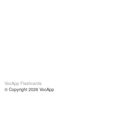
VocApp Flashcards
© Copyright 2026 VocApp
02-798 Mielczarskiego 8/58
Warsaw, Poland (EU)