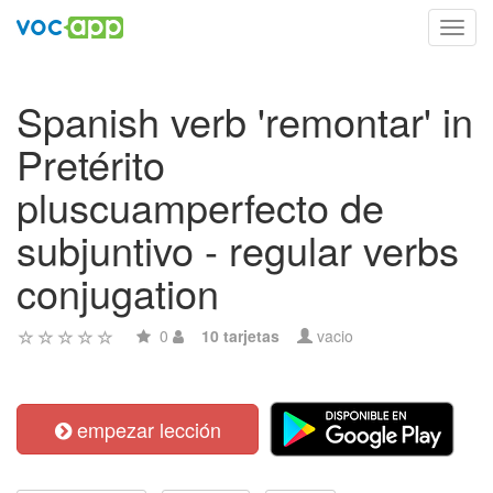
Toggl
navig
Spanish verb 'remontar' in
Pretérito
pluscuamperfecto de
subjuntivo - regular verbs
conjugation
0
10 tarjetas
vacio
empezar lección