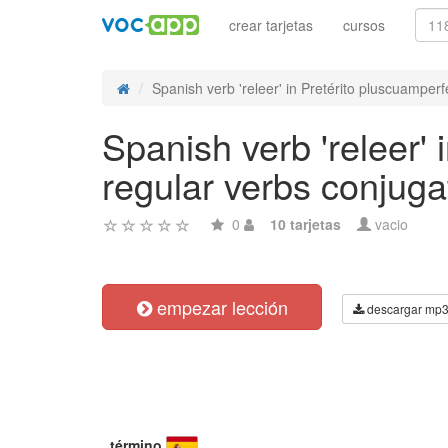
crear tarjetas
cursos
Spanish verb 'releer' in Pretérito pluscuamperfe
Spanish verb 'releer' 
regular verbs conjuga
0
10 tarjetas
vacio
empezar lección
descargar mp
término