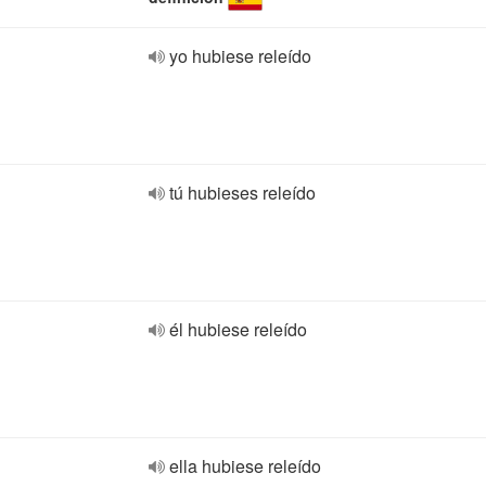
yo hubiese releído
tú hubieses releído
él hubiese releído
ella hubiese releído