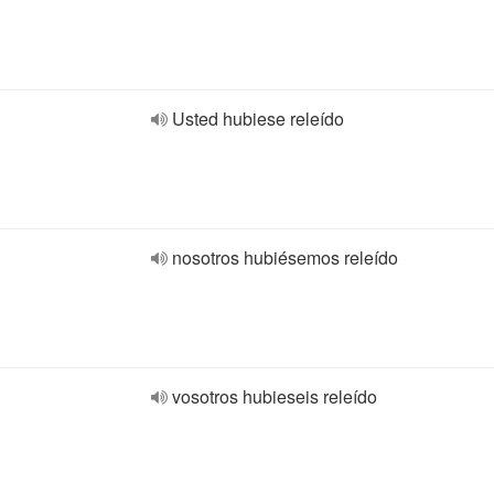
Usted hubiese releído
nosotros hubiésemos releído
vosotros hubieseis releído