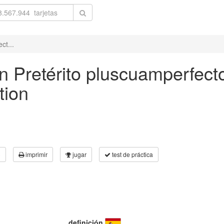
ct...
in Pretérito pluscuamperfect
tion
3
imprimir
jugar
test de práctica
definición