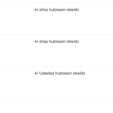
ellos hubiesen releído
ellas hubiesen releído
Ustedes hubiesen releído