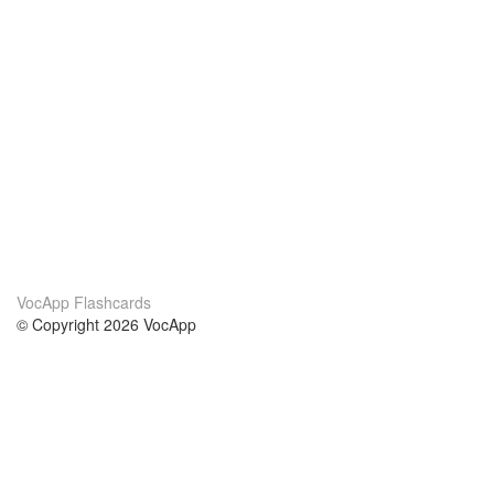
VocApp Flashcards
© Copyright 2026 VocApp
02-798 Mielczarskiego 8/58
Warsaw, Poland (EU)