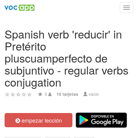
Toggl
navig
Spanish verb 'reducir' in
Pretérito
pluscuamperfecto de
subjuntivo - regular verbs
conjugation
0
10 tarjetas
vacio
empezar lección