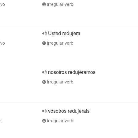
ivo
irregular verb
Usted redujera
ivo
irregular verb
nosotros redujéramos
irregular verb
vosotros redujerais
o
irregular verb