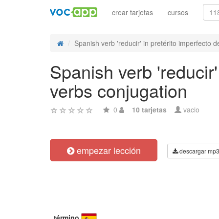
crear tarjetas
cursos
Spanish verb 'reducir' in pretérito imperfecto de
Spanish verb 'reducir'
verbs conjugation
0
10 tarjetas
vacio
empezar lección
descargar mp
término