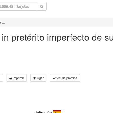
 ...
 in pretérito imperfecto de su
3
imprimir
jugar
test de práctica
definición