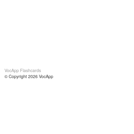
VocApp Flashcards
© Copyright 2026 VocApp
02-798 Mielczarskiego 8/58
Warsaw, Poland (EU)