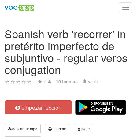
Toggl
navig
Spanish verb 'recorrer' in
pretérito imperfecto de
subjuntivo - regular verbs
conjugation
0
10 tarjetas
vacio
empezar lección
descargar mp3
imprimir
jugar