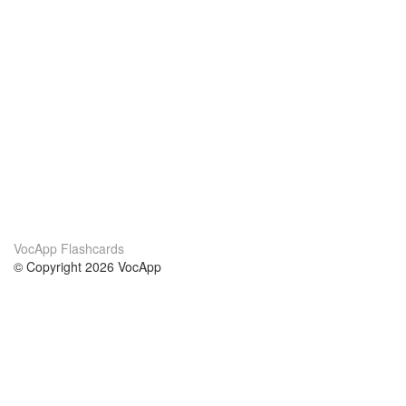
VocApp Flashcards
© Copyright 2026 VocApp
02-798 Mielczarskiego 8/58
Warsaw, Poland (EU)