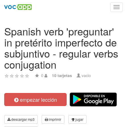
Toggl
navig
Spanish verb 'preguntar'
in pretérito imperfecto de
subjuntivo - regular verbs
conjugation
0
10 tarjetas
vacio
empezar lección
descargar mp3
imprimir
jugar