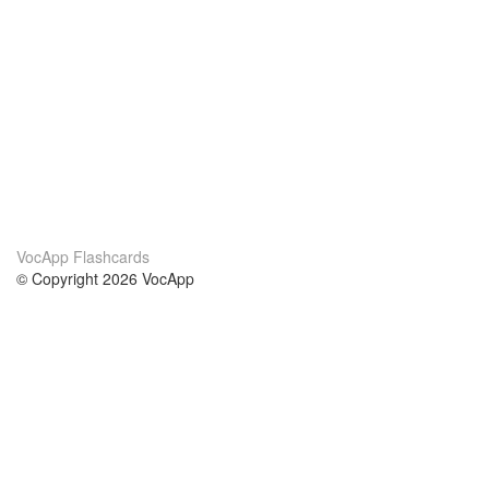
VocApp Flashcards
© Copyright 2026 VocApp
02-798 Mielczarskiego 8/58
Warsaw, Poland (EU)