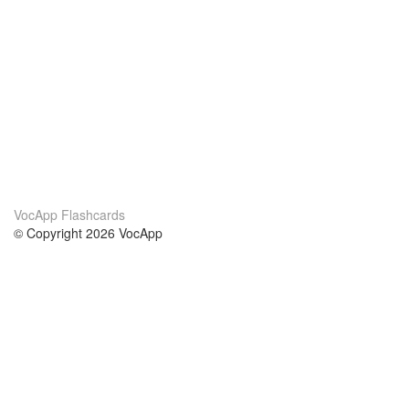
VocApp Flashcards
© Copyright 2026 VocApp
02-798 Mielczarskiego 8/58
Warsaw, Poland (EU)