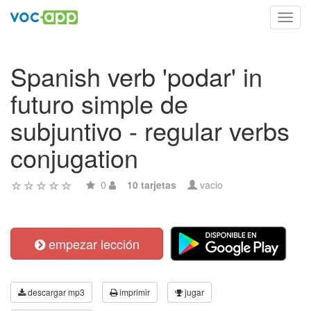
Toggl
navig
Spanish verb 'podar' in
futuro simple de
subjuntivo - regular verbs
conjugation
0
10 tarjetas
vacio
empezar lección
descargar mp3
imprimir
jugar